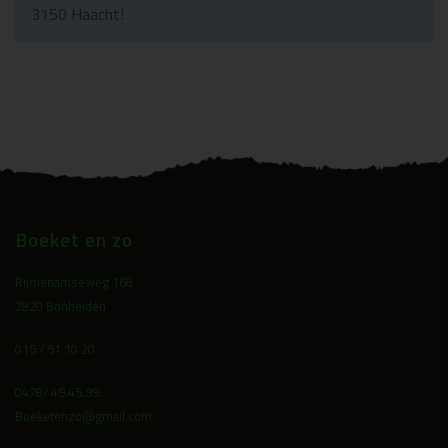
3150 Haacht!
Boeket en zo
Rijmenamseweg 168
2820 Bonheiden
015 / 51 10 20
0478/ 49.45.99.
Boeketenzo@gmail.com