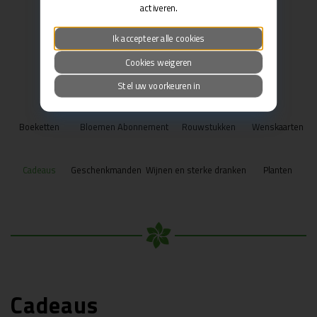
activeren.
Ik accepteer alle cookies
Cookies weigeren
Stel uw voorkeuren in
Boeketten
Bloemen Abonnement
Rouwstukken
Wenskaarten
Cadeaus
Geschenkmanden
Wijnen en sterke dranken
Planten
Cadeaus